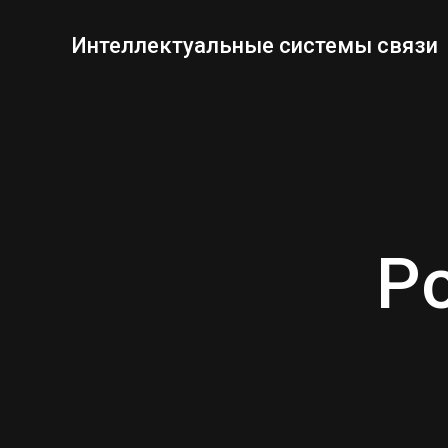
Перейти
к
Интеллектуальные системы связи
содержимому
Po